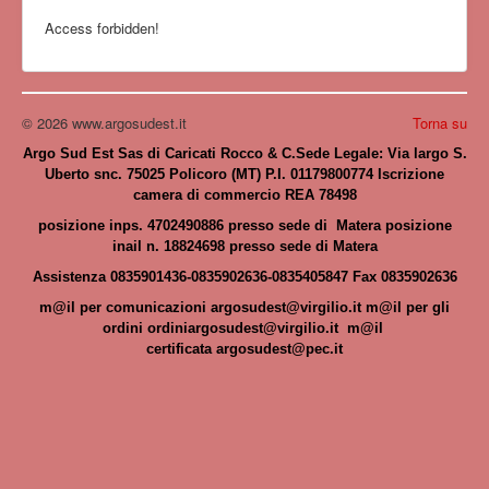
Access forbidden!
© 2026 www.argosudest.it
Torna su
Argo Sud Est Sas di Caricati Rocco & C.Sede Legale: Via largo S.
Uberto snc. 75025 Policoro (MT) P.I. 01179800774 Iscrizione
camera di commercio REA 78498
posizione inps. 4702490886 presso sede di Matera posizione
inail n. 18824698 presso sede di Matera
Assistenza 0835901436-0835902636-0835405847 Fax 0835902636
m@il
per comunicazioni
argosudest@virgilio.it
m@il
per gli
ordini
ordiniargosudest@virgilio.it
m@il
certificata
argosudest@pec.it